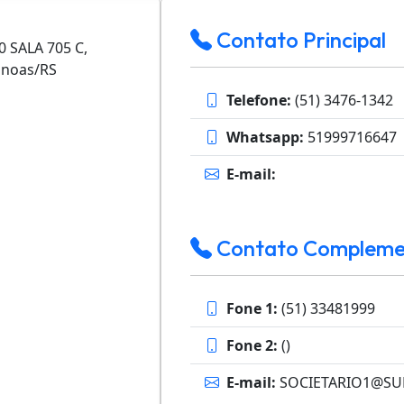
Contato Principal
 SALA 705 C,
anoas/RS
Telefone:
(51) 3476-1342
Whatsapp:
51999716647
E-mail:
Contato Compleme
Fone 1:
(51) 33481999
Fone 2:
()
E-mail:
SOCIETARIO1@SU