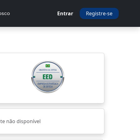
Entrar
Registre-se
osco
ite não disponível